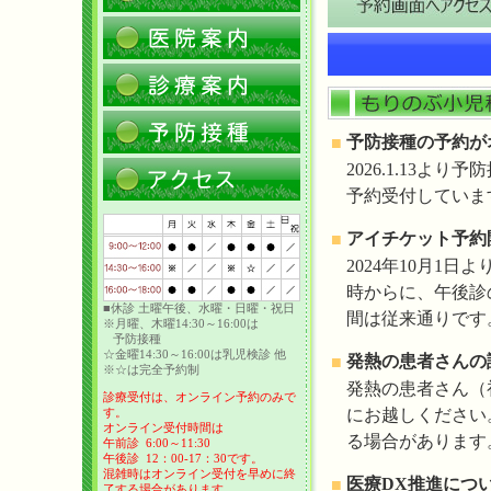
予防接種の予約が
■
2026.1.13
予約受付していま
アイチケット予約
■
2024年10月1
時からに、午後診
■休診 土曜午後、水曜・日曜・祝日
間は従来通りです
※月曜、木曜14:30～16:00は
予防接種
☆金曜14:30～16:00は乳児検診 他
発熱の患者さんの
■
※☆は完全予約制
発熱の患者さん（
診療受付は、オンライン予約のみで
にお越しください
す。
オンライン受付時間は
る場合があります
午前診 6:00～11:30
午後診 12：00-17：30です。
混雑時はオンライン受付を早めに終
医療DX推進につ
■
了する場合があります。